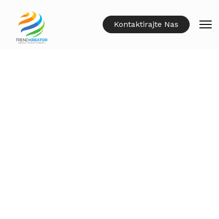
Kontaktirajte Nas
WEB STRANICA
Od nule, pa sve do realizacije dizajniramo najmodernije
web stranice. Uvjerite se u kvalitetu jer iza nas je 12
godina rada u CMS-u.
IZRADA WEB TRGOVINE
Izrada web trgovine za maloprodaju i veleprodaju s
ugrađenim sustavom kartičnog (online) plaćanja.
IDENTITET VAŠEG