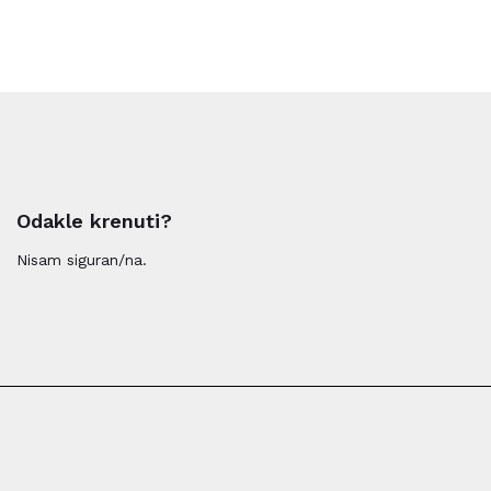
vaše organizacije. Kroz naš prilagođeni pristup,
osiguravamo rješenja koja su u skladu s vašim specifičnim
potrebama i ciljevima.
Odakle krenuti?
Nisam siguran/na.