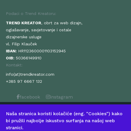
Podaci o Trend Kreatoru:
TREND KREATOR
, obrt za web dizajn,
oglašavanje, savjetovanje i ostale
dizajnerske usluge
vl. Filip Klauček
IBAN:
HR1123600001103152945
OIB:
50366149910
Kontakt:
info(at)trendkreator.com
+385 97 6667 132
facebook
instagram
O nama
Naša stranica koristi kolačiće (eng. "Cookies") kako
Postanite Trend!
bi pružili najbolje iskustvo surfanja na našoj web
Uvjeti korištenja
stranici.
Politika privatnosti